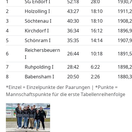
1
SG Endorf I
52:18
28:0
1930,
2
Holzolling I
43:27
18:10
1911,
3
Söchtenau I
40:30
18:10
1908,
4
Kirchdorf I
36:34
16:12
1896,
5
Schönram I
35:35
14:14
1907,
Reichersbeuern
6
26:44
10:18
1891,
I
7
Ruhpolding I
28:42
6:22
1898,
8
Babensham I
20:50
2:26
1880,
*Einzel = Einzelpunkte der Paarungen | *Punkte =
Mannschaftspunkte für die erste Tabellenreihenfolge